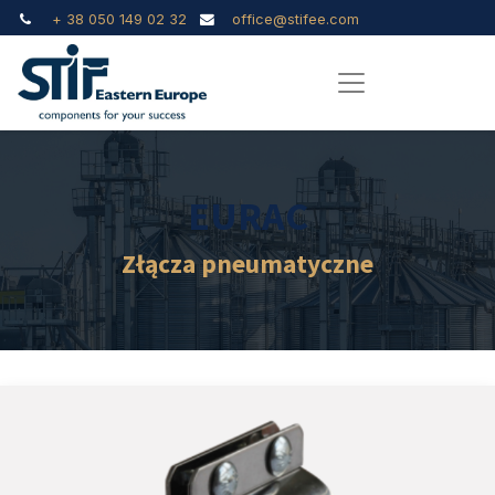
+ 38 050 149 02 32
office@stifee.com
EURAC
Złącza pneumatyczne