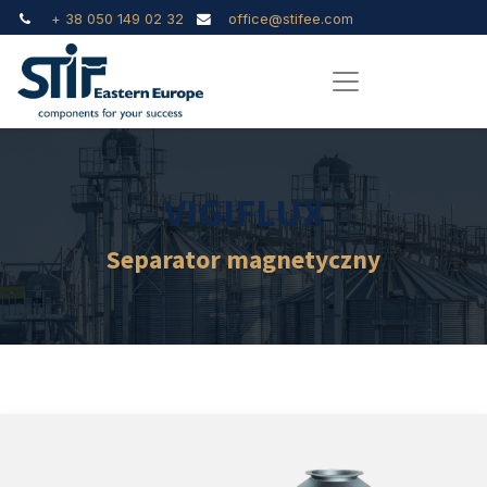
+ 38 050 149 02 32
office@stifee.com
VIGIFLUX
Separator magnetyczny