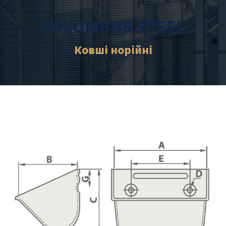
COLUMBUS STEEL
Ковші норійні​​