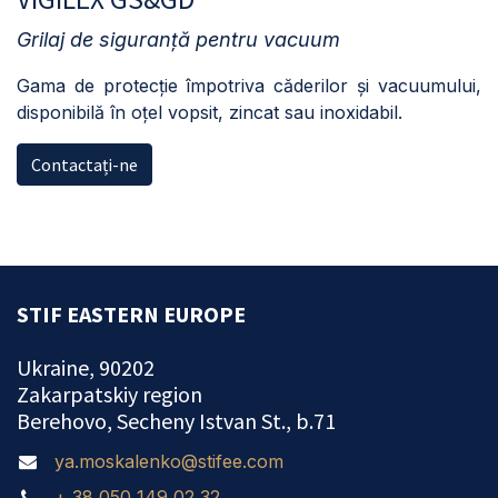
Grilaj de siguranță pentru vacuum
Gama de protecție împotriva căderilor și vacuumului,
disponibilă în oțel vopsit, zincat sau inoxidabil.
Contactați-ne
STIF EASTERN EUROPE
Ukraine, 90202
Zakarpatskiy region
Berehovo, Secheny Istvan St., b.71
ya.moskalenko@stifee.com
+ 38 050 149 02 32