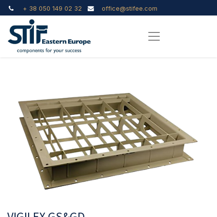
+ 38 050 149 02 32
office@stifee.com
VIGILEX GS&GD